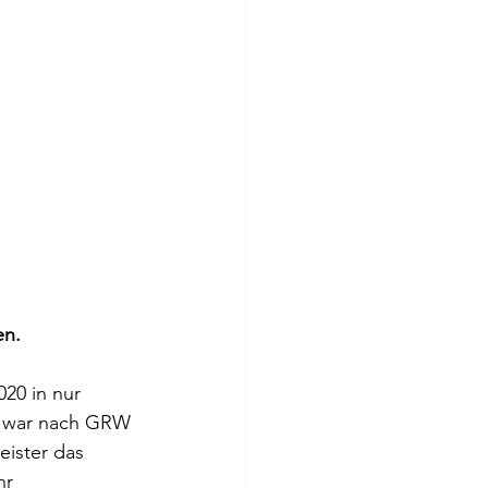
en.
20 in nur 
Ö war nach GRW 
eister das 
hr 