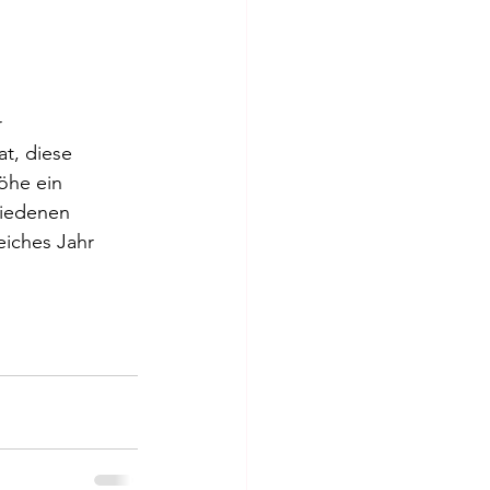
             
t, diese 
öhe ein 
hiedenen 
iches Jahr 