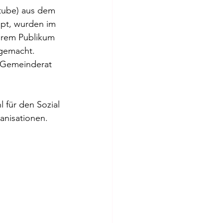
utube) aus dem 
pt, wurden im 
erem Publikum 
acht.           
m Gemeinderat 
für den Sozial 
anisationen.