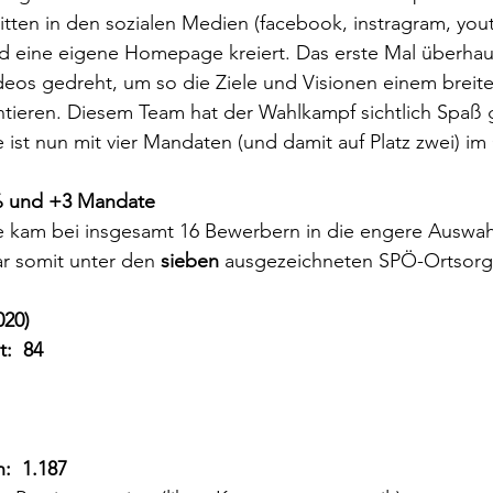
ritten in den sozialen Medien (facebook, instragram, yo
 eine eigene Homepage kreiert. Das erste Mal überhau
os gedreht, um so die Ziele und Visionen einem breit
tieren. Diesem Team hat der Wahlkampf sichtlich Spaß gem
ist nun mit vier Mandaten (und damit auf Platz zwei) i
 % und +3 Mandate
 kam bei insgesamt 16 Bewerbern in die engere Auswahl 
 somit unter den 
sieben
 ausgezeichneten SPÖ-Ortsorg
020)
:  84
:  1.187