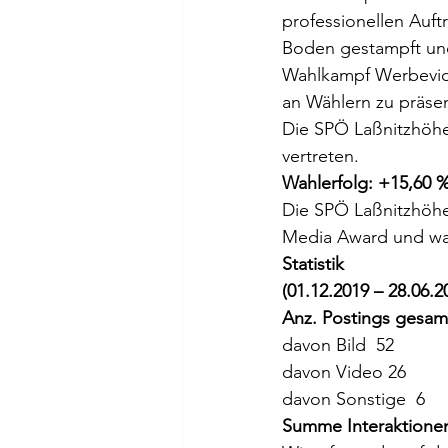
professionellen Auft
Boden gestampft und
Wahlkampf Werbevide
an Wählern zu präsen
Die SPÖ Laßnitzhöhe 
vertreten. 
Wahlerfolg: +15,60
Die SPÖ Laßnitzhöhe
Media Award und war
Statistik
(01.12.2019 – 28.06.2
Anz. Postings gesamt
davon Bild  52
davon Video 26
davon Sonstige  6
Summe Interaktionen