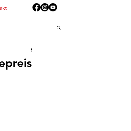
akt
epreis