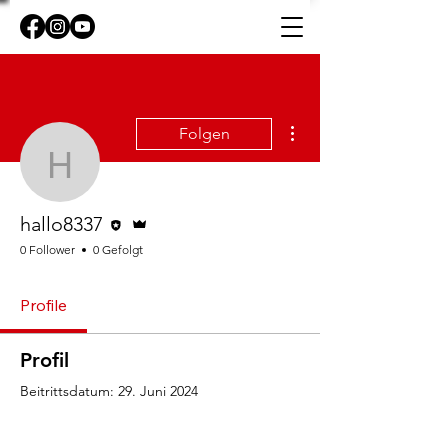
Weitere Optionen
Folgen
hallo8337
Editor
Administrator
hallo8337
0 Follower
0 Gefolgt
Profile
Profil
Beitrittsdatum: 29. Juni 2024