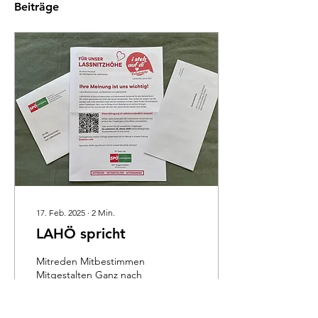
Beiträge
17. Feb. 2025
∙
2
Min.
LAHÖ spricht
Mitreden Mitbestimmen
Mitgestalten Ganz nach
diesem Motto agieren wir
im Team. Miteinander
können wir mit unseren