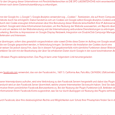
Für den Umgang dieser Unternehmen mit Persönlichkeitsrechten ist DIE SPÖ LASSNITZHÖHE nicht verantwortlic
ehmen nach deren Datenschutzerklärung zu erkundigen.
st der Google Inc. („Google“). Google Analytics verwendet sog. „Cookies“, Textdateien, die auf Ihrem Compute
bsite durch Sie ermöglicht. Dabei handelt es sich um Cookies von Google selbst (Google Analytics-Cookies) un
durch den Cookie erzeugten Informationen über Ihre Benutzung dieser Website (einschließlich Ihrer IP-Adresse) w
eichert. Google wird diese Informationen benutzen, um Ihre Nutzung der Website auszuwerten, um Reports über
en und um weitere mit der Websitenutzung und der Internetnutzung verbundene Dienstleistungen zu erbringen,
arketing, Berichte zu Impressionen im Google Display-Netzwerk, Integration von DoubleClick Campaign Manage
Merkmalen und Interessen.
 übertragen, sofern dies gesetzlich vorgeschrieben oder soweit Dritte diese Daten im Auftrag von Google verar
die von Google gespeichert werden, in Verbindung bringen. Sie können die Installation der Cookies durch eine
ir weisen Sie jedoch darauf hin, dass Sie in diesem Fall gegebenenfalls nicht sämtliche Funktionen dieser Website
rklären Sie sich mit der Bearbeitung der über Sie erhobenen Daten durch Google in der zuvor beschriebenen A
 Browser-Plugins widersprechen. Das Plug-In kann unter folgendem Link heruntergeladen
rkes
facebook.com
verwendet, das von der Facebook Inc., 1601 S. California Ave, Palo Alto, CA 94304, USA betrieb
serer Internetpräsenz aufrufen, wird eine Verbindung zu den Facebook-Servern hergestellt und dabei das Plugin
Hierdurch wird an den Facebook-Server übermittelt, welche unserer Internetseiten Sie besucht haben. Sind Sie dabe
mation Ihrem persönlichen Facebook-Benutzerkonto zu. Bei der Nutzung der Plugin-Funktionen (z.B. Anklicken de
nformationen Ihrem Facebook-Konto zugeordnet, was Sie nur durch Ausloggen vor Nutzung des Plugins verhind
h Facebook, über Ihre diesbezüglichen Rechte und Möglichkeiten zum Schutz Ihrer Privatsphäre finden Sie in 