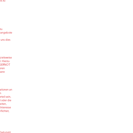
nd zu
zu
erangebote
 uns dies
pielsweise
d. Hierzu
t GERNOT
eren
sere
ationen an
n
teil sein,
 oder die
eiten,
 Interesse
lichtet,
Diebstahl