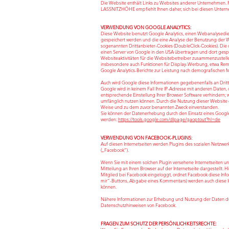
Die Website enthält Links zu Websites anderer Unternehmen. 
LASSNITZHÖHE empfiehlt Ihnen daher, sich bei diesen Untern
VERWENDUNG VON GOOGLE ANALYTICS:
Diese Website benutzt Google Analytics, einen Webanalysedien
gespeichert werden und die eine Analyse der Benutzung der We
sogenannten Drittanbieter-Cookies (DoubleClick-Cookies). Die 
einen Server von Google in den USA übertragen und dort gesp
Websiteaktivitäten für die Websitebetreiber zusammenzustell
insbesondere auch Funktionen für Display-Werbung, etwa Rem
Google Analytics-Berichte zur Leistung nach demografischen 
Auch wird Google diese Informationen gegebenenfalls an Dritte
Google wird in keinem Fall Ihre IP-Adresse mit anderen Daten, 
entsprechende Einstellung Ihrer Browser Software verhindern; w
umfänglich nutzen können. Durch die Nutzung dieser Website e
Weise und zu dem zuvor benannten Zweck einverstanden.
Sie können der Datenerhebung durch den Einsatz eines Google
werden:
https://tools.google.com/dlpage/gaoptout?hl=de
VERWENDUNG VON FACEBOOK-PLUGINS:
Auf diesen Internetseiten werden Plugins des sozialen Netzwe
(„Facebook“).
Wenn Sie mit einem solchen Plugin versehene Internetseiten un
Mitteilung an Ihren Browser auf der Internetseite dargestellt. 
Mitglied bei Facebook eingeloggt, ordnet Facebook diese Infor
mir“-Buttons, Abgabe eines Kommentars) werden auch diese I
können.
Nähere Informationen zur Erhebung und Nutzung der Daten durc
Datenschutzhinweisen von Facebook.
FRAGEN ZUM SCHUTZ DER PERSÖNLICHKEITSRECHTE: