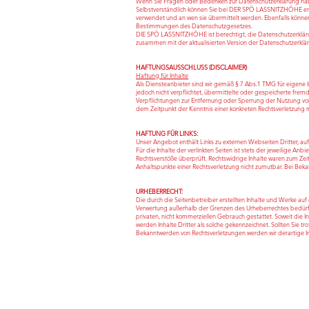
Wenn Sie Fragen oder Bedenken zur Datenschutzerklärung haben
Selbstverständlich können Sie bei DER SPÖ LASSNITZHÖHE er
verwendet und an wen sie übermittelt werden. Ebenfalls können S
Bestimmungen des Datenschutzgesetzes.
DIE SPÖ LASSNITZHÖHE ist berechtigt, die Datenschutzerklär
zusammen mit der aktualisierten Version der Datenschutzerklär
HAFTUNGSAUSSCHLUSS (DISCLAIMER)
Haftung für Inhalte
Als Diensteanbieter sind wir gemäß § 7 Abs.1 TMG für eigene I
jedoch nicht verpflichtet, übermittelte oder gespeicherte fre
Verpflichtungen zur Entfernung oder Sperrung der Nutzung von
dem Zeitpunkt der Kenntnis einer konkreten Rechtsverletzung
HAFTUNG FÜR LINKS:
Unser Angebot enthält Links zu externen Webseiten Dritter, au
Für die Inhalte der verlinkten Seiten ist stets der jeweilige An
Rechtsverstöße überprüft. Rechtswidrige Inhalte waren zum Zeitp
Anhaltspunkte einer Rechtsverletzung nicht zumutbar. Bei Be
URHEBERRECHT:
Die durch die Seitenbetreiber erstellten Inhalte und Werke au
Verwertung außerhalb der Grenzen des Urheberrechtes bedürfen
privaten, nicht kommerziellen Gebrauch gestattet. Soweit die I
werden Inhalte Dritter als solche gekennzeichnet. Sollten Sie
Bekanntwerden von Rechtsverletzungen werden wir derartige 