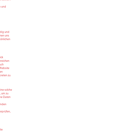
n und
wort.
ndig und
nnen uns
sönlichen
ick
ereichen
uch
 Website
ren
bieten zu
ine solche
, um zu
che Daten
unden
erprüfen,
die