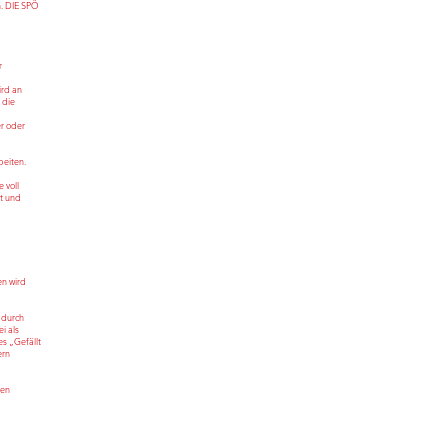
h. DIE SPÖ
r
d
ird an
 die
r oder
beiten.
 voll
rt und
en wird
 durch
i als
s „Gefällt
ern
den