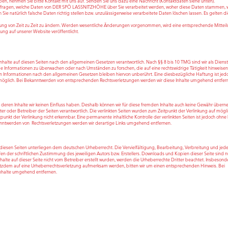
, nehmen Sie bitte Kontakt mit uns auf. Senden Sie uns dazu eine Nachricht (Kontaktdaten siehe unten).
fragen, welche Daten von DER SPÖ LASSNITZHÖHE über Sie verarbeitet werden, woher diese Daten stammen, w
ie natürlich falsche Daten richtig stellen bzw. unzulässigerweise verarbeitete Daten löschen lassen. Es gelten d
ung von Zeit zu Zeit zu ändern. Werden wesentliche Änderungen vorgenommen, wird eine entsprechende Mittei
ung auf unserer Website veröffentlicht.
nhalte auf diesen Seiten nach den allgemeinen Gesetzen verantwortlich. Nach §§ 8 bis 10 TMG sind wir als Diens
mde Informationen zu überwachen oder nach Umständen zu forschen, die auf eine rechtswidrige Tätigkeit hinweisen
 Informationen nach den allgemeinen Gesetzen bleiben hiervon unberührt. Eine diesbezügliche Haftung ist jedo
 möglich. Bei Bekanntwerden von entsprechenden Rechtsverletzungen werden wir diese Inhalte umgehend entfer
f deren Inhalte wir keinen Einfluss haben. Deshalb können wir für diese fremden Inhalte auch keine Gewähr übe
bieter oder Betreiber der Seiten verantwortlich. Die verlinkten Seiten wurden zum Zeitpunkt der Verlinkung auf mögl
unkt der Verlinkung nicht erkennbar. Eine permanente inhaltliche Kontrolle der verlinkten Seiten ist jedoch ohne
kanntwerden von Rechtsverletzungen werden wir derartige Links umgehend entfernen.
f diesen Seiten unterliegen dem deutschen Urheberrecht. Die Vervielfältigung, Bearbeitung, Verbreitung und jede
 der schriftlichen Zustimmung des jeweiligen Autors bzw. Erstellers. Downloads und Kopien dieser Seite sind n
nhalte auf dieser Seite nicht vom Betreiber erstellt wurden, werden die Urheberrechte Dritter beachtet. Insbesond
 trotzdem auf eine Urheberrechtsverletzung aufmerksam werden, bitten wir um einen entsprechenden Hinweis. Bei
Inhalte umgehend entfernen.