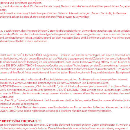
nderung und Zerstörung zu schützen.
 den Industriestandard SSL (Secure Sockets Layer). Dadurch wird die Vertraulichkeit Ihrer persönlichen Angabe
istet.
Vorsichtsmaßnahmen zum Schutz Ihrer persönlichen Daten im Internet beitragen. Ändern Sie häufig Ihr Kenn
len und achten Sie darauf, stets einen sicheren Web-Browser zu verwenden.
ewährleisten, dass Ihre persönlichen Daten für die beabsichtigten Verwendungszwecke stets richtig, vollstä
erzeit das Recht, auf die von Ihnen bereitgestellten persönlichen Daten zuzugreifen und diese zu ändern. Sie kö
und Voreinstellungen richtig, vollständig und auf dem neuesten Stand sind. Sie können auch eine Kopie Ihrer per
-Mail-Adresse Kontakt mit uns aufnehmen.
wendet auch DIE SPÖ LASSNITZHÖHE so genannte „Cookies“ und andere Technologien, um einen besseren Einbl
rs beliebt sind, wie sich unsere Besucher auf der Website bewegen und wie viel Zeit sie in den verschiedenen B
Cookies und andere Technologien, um sicherzustellen, dass unsere Online-Werbung effektiv ist und Kunden a
 macht. DIE SPÖ LASSNITZHÖHE verwendet Cookies und andere Technologien, um den Datenverkehr auf unserer
weiter verbessern können, und um die Effizienz der Kommunikation mit unseren Kunden zu untersuchen. Des Weite
ser auf Ihre Bedürfnisse ausrichten und Ihnen bei jedem Besuch noch mehr Bequemlichkeit beim Navigieren 
mationen automatisch erfasst und in Protokolldateien gespeichert. Zu diesen Informationen gehören Internet-
-Provider (ISP), Verweis-/Endseiten, Betriebssystem, Datums-/Zeitmarken und Clickstream-Daten.
ITZHÖHE eine so genannte „Click-through URL“, die mit Inhalt auf unserer Website verknüpft ist. Wenn Sie in e
 Sie zu der eigentlichen Ziel-Web-Seite gelangen. DIE SPÖ LASSNITZHÖHE verfolgt diese „Click-through“-Daten
und um die Effizienz der Kommunikation mit unseren Kunden zu messen. Wenn Sie vermeiden möchten, dass sol
Grafik-Links.
ixel-Tags“ (winzige Bilddateien), die Informationen darüber liefern, welche Bereiche unserer Website die K
unden auf unserer Website waren.
hinaus auch E-Mail-Nachrichten in einem vom Kunden lesbaren Format senden. Außerdem können wir damit üb
 LASSNITZHÖHE nur solche Nachrichten versendet, die unsere Kunden auch wirklich interessieren.
IHRER PERSÖNLICHKEITSRECHTE:
rer Persönlichkeitsrechte sehr ernst. Damit die Sicherheit Ihrer persönlichen Daten gewährleistet ist, werden 
nd Sicherheitsvorkehrungen zum Schutz der Persönlichkeitsrechte innerhalb des Unternehmens streng umgesetzt.