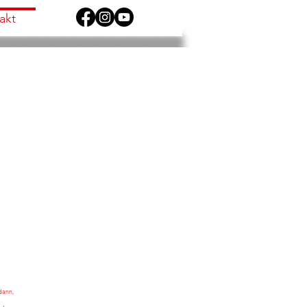
akt
dann,