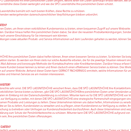
PÖ Lassnitzhöhe mit Ihren persönlichen Daten umgeht, welche Arten von Daten überhaupt erfasst werden, wie u
nitzhöhe diese Daten weitergibt und wie die SPÖ Lassnitzhöhe Ihre persönlichen Daten schützt.
Ö Lassnitzhöhe bemüht sich nach besten Kräften, diese Rechte zu schützen.
gehenden weitergehenden datenschutzrechtlichen Verpflichtungen bleiben unberührt.
ATEN?
n Daten, um Ihnen einen vorbildlichen Kundenservice zu bieten, einen bequemen Zugriff auf unsere Webseite 
ten. Darüber hinaus helfen Ihre persönlichen Daten dabei, Sie über die neuesten Produktankündigungen, Sond
ach unserer Einschätzung für Sie interessant sein könnten.
cklungen sowie aktuellen Produkt- und Service-Informationen auf dem Laufenden gehalten zu werden, können Sie
HÖHE Ihre persönlichen Daten dabei helfen können, Ihnen einen besseren Service zu bieten. So könnten Sie beis
on starten. Es werden von Ihnen stets nur solche Auskünfte erbeten, die für die jeweilige Situation relevant sin
 E-Mail-Adresse und bevorzugte Methode der Kontaktaufnahme oder Kreditkartendaten. Darüber hinaus erfass
ere Kunden besser kennen zu lernen und Ihnen dadurch einen effektiveren Service bieten zu können. Des Weit
auf unserer Website. Anhand dieser Daten kann GERNOT PACHERNIGG ermitteln, welche Informationen für un
ites und Internet-Services sie am meisten interessieren.
WEITER?
srechte sehr ernst. DIE SPÖ LASSNITZHÖHE versichert Ihnen, dass DIE SPÖ LASSNITZHÖHE Ihre Kontaktinform
n vorbildlichen Service bieten zu können, gibt DIE SPÖ LASSNITZHÖHEIhre persönlichen Daten unter Umständen a
se Daten im Einklang mit der Datenschutzerklärung zu schützen. Mitunter kann es für DIE SPÖ LASSNITZHÖHE von Vor
zur Verfügung zu stellen, mit denen DIE SPÖ LASSNITZHÖHE eine strategische Partnerschaft eingegangen sind
men Produkte und Leistungen zu liefern. Diese Unternehmen können uns dabei helfen, Informationen zu verarb
 an Sie zu liefern, Kundendaten zu verwalten und zu pflegen, einen Kundendienst zur Verfügung zu stellen, Ihr
chung zu betreiben oder Umfragen zur Kundenzufriedenheit durchzuführen. Auch diese Unternehmen sind verpf
erklärung zum Schutz der Persönlichkeitsrechte zu schützen. Mitunter kann DIE SPÖ LASSNITZHÖHE aufgrund von
ein, Ihre persönlichen Daten offenzulegen.
N DATEN?
ich verwaltungstechnischer, elektronischer und physischer Verfahren, um Ihre persönlichen Daten vor Verlust, 