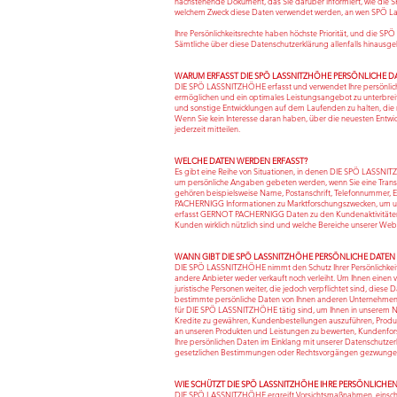
nachstehende Dokument, das Sie darüber informiert, wie die S
welchem Zweck diese Daten verwendet werden, an wen SPÖ Lass
Ihre Persönlichkeitsrechte haben höchste Priorität, und die SP
Sämtliche über diese Datenschutzerklärung allenfalls hinaus
WARUM ERFASST DIE SPÖ LASSNITZHÖHE PERSÖNLICHE D
DIE SPÖ LASSNITZHÖHE erfasst und verwendet Ihre persönliche
ermöglichen und ein optimales Leistungsangebot zu unterbrei
und sonstige Entwicklungen auf dem Laufenden zu halten, die n
Wenn Sie kein Interesse daran haben, über die neuesten Entwi
jederzeit mitteilen.
WELCHE DATEN WERDEN ERFASST?
Es gibt eine Reihe von Situationen, in denen DIE SPÖ LASSNITZ
um persönliche Angaben gebeten werden, wenn Sie eine Transakti
gehören beispielsweise Name, Postanschrift, Telefonnummer,
PACHERNIGG Informationen zu Marktforschungszwecken, um uns
erfasst GERNOT PACHERNIGG Daten zu den Kundenaktivitäten 
Kunden wirklich nützlich sind und welche Bereiche unserer Webs
WANN GIBT DIE SPÖ LASSNITZHÖHE PERSÖNLICHE DATEN 
DIE SPÖ LASSNITZHÖHE nimmt den Schutz Ihrer Persönlichkeit
andere Anbieter weder verkauft noch verleiht. Um Ihnen eine
juristische Personen weiter, die jedoch verpflichtet sind, die
bestimmte persönliche Daten von Ihnen anderen Unternehmen 
für DIE SPÖ LASSNITZHÖHE tätig sind, um Ihnen in unserem Na
Kredite zu gewähren, Kundenbestellungen auszuführen, Produkte
an unseren Produkten und Leistungen zu bewerten, Kundenfors
Ihre persönlichen Daten im Einklang mit unserer Datenschutz
gesetzlichen Bestimmungen oder Rechtsvorgängen gezwungen s
WIE SCHÜTZT DIE SPÖ LASSNITZHÖHE IHRE PERSÖNLICHE
DIE SPÖ LASSNITZHÖHE ergreift Vorsichtsmaßnahmen, einschließl