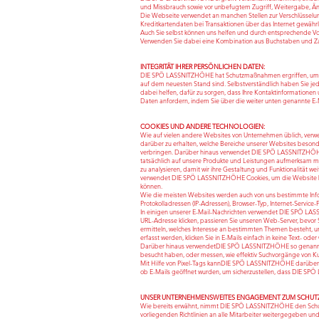
und Missbrauch sowie vor unbefugtem Zugriff, Weitergabe, Ä
Die Webseite verwendet an manchen Stellen zur Verschlüsselung
Kreditkartendaten bei Transaktionen über das Internet gewährle
Auch Sie selbst können uns helfen und durch entsprechende 
Verwenden Sie dabei eine Kombination aus Buchstaben und Zah
INTEGRITÄT IHRER PERSÖNLICHEN DATEN:
DIE SPÖ LASSNITZHÖHE hat Schutzmaßnahmen ergriffen, um zu g
auf dem neuesten Stand sind. Selbstverständlich haben Sie jed
dabei helfen, dafür zu sorgen, dass Ihre Kontaktinformationen 
Daten anfordern, indem Sie über die weiter unten genannte E
COOKIES UND ANDERE TECHNOLOGIEN:
Wie auf vielen andere Websites von Unternehmen üblich, ver
darüber zu erhalten, welche Bereiche unserer Websites besonde
verbringen. Darüber hinaus verwendet DIE SPÖ LASSNITZHÖHE 
tatsächlich auf unsere Produkte und Leistungen aufmerksam
zu analysieren, damit wir ihre Gestaltung und Funktionalität 
verwendet DIE SPÖ LASSNITZHÖHE Cookies, um die Website bes
können.
Wie die meisten Websites werden auch von uns bestimmte Infor
Protokolladressen (IP-Adressen), Browser-Typ, Internet-Service
In einigen unserer E-Mail-Nachrichten verwendet DIE SPÖ LASSN
URL-Adresse klicken, passieren Sie unseren Web-Server, bevor
ermitteln, welches Interesse an bestimmten Themen besteht, 
erfasst werden, klicken Sie in E-Mails einfach in keine Text- oder 
Darüber hinaus verwendetDIE SPÖ LASSNITZHÖHE so genannte „P
besucht haben, oder messen, wie effektiv Suchvorgänge von K
Mit Hilfe von Pixel-Tags kannDIE SPÖ LASSNITZHÖHE darüber 
ob E-Mails geöffnet wurden, um sicherzustellen, dass DIE SPÖ
UNSER UNTERNEHMENSWEITES ENGAGEMENT ZUM SCHUTZ 
Wie bereits erwähnt, nimmt DIE SPÖ LASSNITZHÖHE den Schutz Ih
vorliegenden Richtlinien an alle Mitarbeiter weitergegeben u