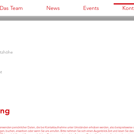
Das Team
News
Events
Kont
nitzhöhe
at
ung
 Verwenden persönlicher Daten, die bei Kontaktaufnahme unter Umständen erhoben werden, also beispielsweise 
en, buchen, erwerben oder wenn Sie uns anrufen. Bitte nehmen Sie sich einen Augenblick Zeit und lesen Sie das