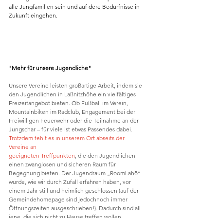
alle Jungfamilien sein und auf dere Bedürfnisse in 
Zukunft eingehen. 
"Mehr für unsere Jugendliche"
Unsere Vereine leisten großartige Arbeit, indem sie 
den Jugendlichen in Laßnitzhöhe ein vielfältiges 
Freizeitangebot bieten. Ob Fußball im Verein, 
Mountainbiken im Radclub, Engagement bei der 
Freiwilligen Feuerwehr oder die Teilnahme an der 
Jungschar – für viele ist etwas Passendes dabei. 
Trotzdem fehlt es in unserem Ort abseits der 
Vereine an
geeigneten Treffpunkten
, die den Jugendlichen 
einen zwanglosen und sicheren Raum für 
Begegnung bieten. Der Jugendraum „RoomLahö“ 
wurde, wie wir durch Zufall erfahren haben, vor 
einem Jahr still und heimlich geschlossen (auf der 
Gemeindehomepage sind jedochnoch immer 
Öffnungszeiten ausgeschrieben!). Dadurch sind all 
jene, die sich nicht zu Hause treffen wollen, 