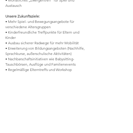
• Monatliches „Zwergerltreff“ für Spiel und 
Austausch
Unsere Zukunftsziele:
• Mehr Spiel- und Bewegungsangebote für 
verschiedene Altersgruppen
• Kinderfreundliche Treffpunkte für Eltern und 
Kinder
• Ausbau sicherer Radwege für mehr Mobilität
• Erweiterung von Bildungsangeboten (Nachhilfe, 
Sprachkurse, außerschulische Aktivitäten)
• Nachbarschaftsinitiativen wie Babysitting-
Tauschbörsen, Ausflüge und Familienevents
• Regelmäßige Elterntreffs und Workshop