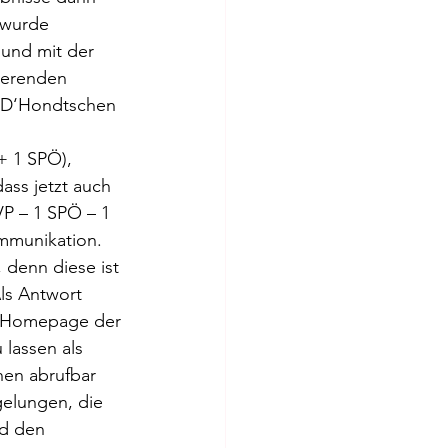
 wurde 
 und mit der 
ierenden 
m D‘Hondtschen 
+ 1 SPÖ), 
ss jetzt auch 
VP – 1 SPÖ – 1 
mmunikation. 
 denn diese ist 
ls Antwort 
e Homepage der 
lassen als 
nen abrufbar 
gelungen, die 
nd den 