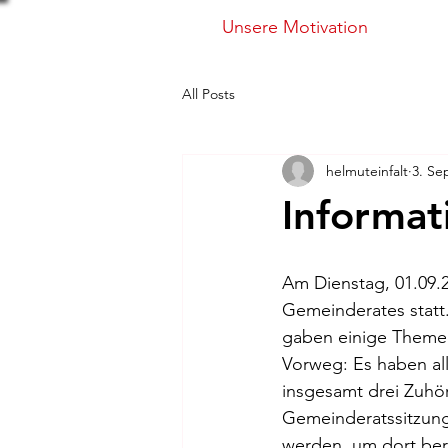
Unsere Motivation
All Posts
helmuteinfalt
3. Se
Informa
Am Dienstag, 01.09.2
Gemeinderates statt
gaben einige Themen 
Vorweg: Es haben al
insgesamt drei Zuhö
Gemeinderatssitzung
werden, um dort bere