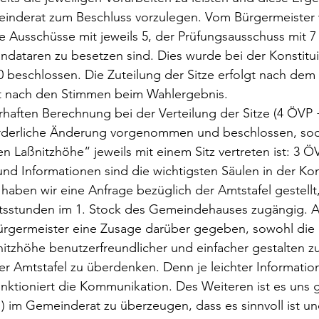
nderat zum Beschluss vorzulegen. Vom Bürgermeister
 Ausschüsse mit jeweils 5, der Prüfungsausschuss mit 7
ndataren zu besetzen sind. Dies wurde bei der Konstitu
0 beschlossen. Die Zuteilung der Sitze erfolgt nach de
t nach den Stimmen beim Wahlergebnis. 
rhaften Berechnung bei der Verteilung der Sitze (4 ÖVP 
rderliche Änderung vorgenommen und beschlossen, soda
en Laßnitzhöhe“ jeweils mit einem Sitz vertreten ist: 3 Ö
nd Informationen sind die wichtigsten Säulen in der Ko
haben wir eine Anfrage bezüglich der Amtstafel gestellt,
sstunden im 1. Stock des Gemeindehauses zugängig. A
Bürgermeister eine Zusage darüber gegeben, sowohl di
zhöhe benutzerfreundlicher und einfacher gestalten zu 
r Amtstafel zu überdenken. Denn je leichter Informatio
unktioniert die Kommunikation. Des Weiteren ist es uns 
) im Gemeinderat zu überzeugen, dass es sinnvoll ist u